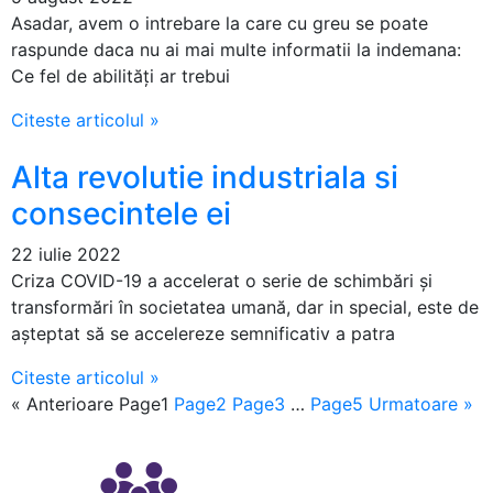
Asadar, avem o intrebare la care cu greu se poate
raspunde daca nu ai mai multe informatii la indemana:
Ce fel de abilități ar trebui
Citeste articolul »
Alta revolutie industriala si
consecintele ei
22 iulie 2022
Criza COVID-19 a accelerat o serie de schimbări și
transformări în societatea umană, dar in special, este de
așteptat să se accelereze semnificativ a patra
Citeste articolul »
« Anterioare
Page
1
Page
2
Page
3
…
Page
5
Urmatoare »